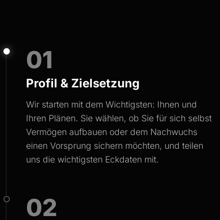
(Günstigerprüfung, Teilfreistellungen), d.h. das Ergebnis
ist eher eine "Vorsichtsrechnung".
3. Effiziente Rendite:
01
Wir gehen von einer Marktrendite (z.B. MSCI World) von
ca. 9% p.a. aus. Kosten für ETFs sind in dieser Annahme
bereits implizit berücksichtigt. Wir rechnen ohne teure
Profil & Zielsetzung
Ausgabeaufschläge.
4. Kapitalverzehr:
Wir starten mit dem Wichtigsten: Ihnen und
Bei aktivierter Option wird das Vermögen so kalkuliert,
Ihren Plänen. Sie wählen, ob Sie für sich selbst
dass es theoretisch am Ende der Lebenserwartung
(Standard: 90 Jahre) aufgebraucht ist. Das senkt die nötige
Vermögen aufbauen oder dem Nachwuchs
Sparrate massiv.
einen Vorsprung sichern möchten, und teilen
uns die wichtigsten Eckdaten mit.
02