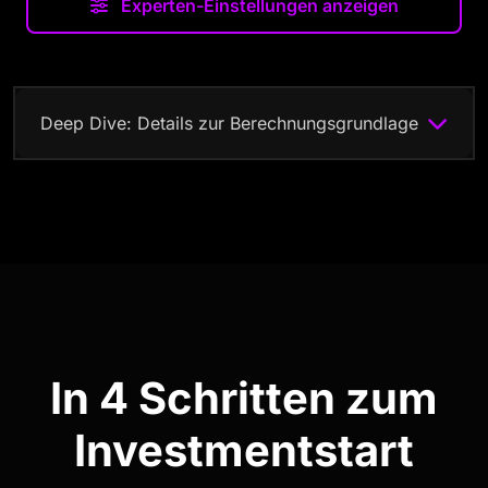
Experten-Einstellungen anzeigen
Deep Dive: Details zur Berechnungsgrundlage
Die Mathematik dahinter
1. Kein Blick in die Glaskugel:
Dieses Tool liefert eine Orientierung auf Basis
mathematischer Modelle. Ihre individuelle Steuersituation
und Marktschwankungen können variieren. Es ist keine
Steuer- oder Anlageberatung.
In 4 Schritten zum
2. Steuer-Logik (Konservativ):
Wir rechnen standardmäßig mit der vollen
Investmentstart
Abgeltungssteuer (26,375%) nach dem First-In-First-Out
(FIFO) Prinzip. In der Realität zahlen Sie oft weniger