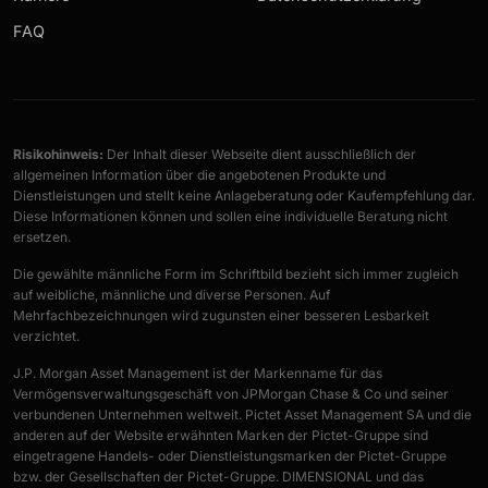
Denken und analytische Arbeit
WAS WIR BIETEN
FAQ
Einblicke in Investmentstrategien und
Mitarbeit an der Entwicklung moderner
moderne Vermögensplanung
Investmentstrategien
Arbeit in einem kleinen, fokussierten Team
Ein Umfeld mit Fokus auf Qualität, Analyse
mit hoher Eigenverantwortung
Risikohinweis:
Der Inhalt dieser Webseite dient ausschließlich der
und langfristige Perspektiven
allgemeinen Information über die angebotenen Produkte und
Flexible Arbeitsstrukturen und modernes
Dienstleistungen und stellt keine Anlageberatung oder Kaufempfehlung dar.
Zusammenarbeit in einem kleinen,
Arbeitsumfeld
Diese Informationen können und sollen eine individuelle Beratung nicht
ambitionierten Team
ersetzen.
Flexible Arbeitsstrukturen und persönliche
Die gewählte männliche Form im Schriftbild bezieht sich immer zugleich
auf weibliche, männliche und diverse Personen. Auf
Entwicklungsmöglichkeiten
Jetzt bewerben
Mehrfachbezeichnungen wird zugunsten einer besseren Lesbarkeit
verzichtet.
J.P. Morgan Asset Management ist der Markenname für das
Vermögensverwaltungsgeschäft von JPMorgan Chase & Co und seiner
Jetzt bewerben
verbundenen Unternehmen weltweit. Pictet Asset Management SA und die
anderen auf der Website erwähnten Marken der Pictet-Gruppe sind
eingetragene Handels- oder Dienstleistungsmarken der Pictet-Gruppe
bzw. der Gesellschaften der Pictet-Gruppe. DIMENSIONAL und das